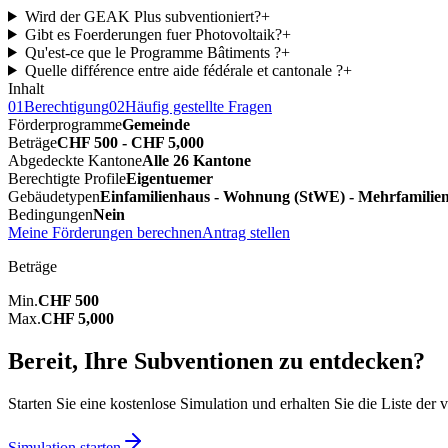
Wird der GEAK Plus subventioniert?
+
Gibt es Foerderungen fuer Photovoltaik?
+
Qu'est-ce que le Programme Bâtiments ?
+
Quelle différence entre aide fédérale et cantonale ?
+
Inhalt
01
Berechtigung
02
Häufig gestellte Fragen
Förderprogramme
Gemeinde
Beträge
CHF 500 - CHF 5,000
Abgedeckte Kantone
Alle 26 Kantone
Berechtigte Profile
Eigentuemer
Gebäudetypen
Einfamilienhaus - Wohnung (StWE) - Mehrfamilie
Bedingungen
Nein
Meine Förderungen berechnen
Antrag stellen
Beträge
Min.
CHF 500
Max.
CHF 5,000
Bereit, Ihre Subventionen zu entdecken?
Starten Sie eine kostenlose Simulation und erhalten Sie die Liste der 
Simulation starten