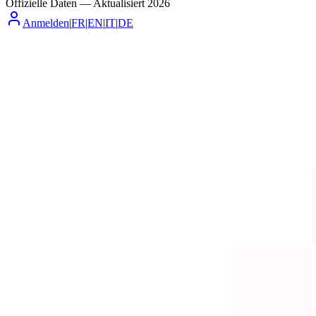
Offizielle Daten
—
Aktualisiert
2026
Anmelden
|
FR
|
EN
|
IT
|
DE