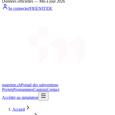
Données officielles
—
Mis à jour
2026
Se connecter
|
FR
|
EN
|
IT
|
DE
maprime.ch
Portail des subventions
Projets
Programmes
Cantons
Contact
Accéder au simulateur
Accueil