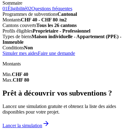
Sommaire
01
Éligibilité
02
Questions fréquentes
Programmes de subventions
Cantonal
Montants
CHF 40 - CHF 80 /m2
Cantons couverts
Tous les 26 cantons
Profils éligibles
Proprietaire - Professionnel
Types de biens
Maison individuelle - Appartement (PPE) -
Immeuble
Conditions
Non
Simuler mes aides
Faire une demande
Montants
Min.
CHF 40
Max.
CHF 80
Prêt à découvrir vos subventions ?
Lancez une simulation gratuite et obtenez la liste des aides
disponibles pour votre projet.
Lancer la simulation