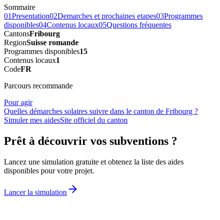
Sommaire
01
Presentation
02
Demarches et prochaines etapes
03
Programmes
disponibles
04
Contenus locaux
05
Questions fréquentes
Cantons
Fribourg
Region
Suisse romande
Programmes disponibles
15
Contenus locaux
1
Code
FR
Parcours recommande
Pour agir
Quelles démarches solaires suivre dans le canton de Fribourg ?
Simuler mes aides
Site officiel du canton
Prêt à découvrir vos subventions ?
Lancez une simulation gratuite et obtenez la liste des aides
disponibles pour votre projet.
Lancer la simulation