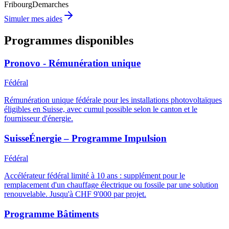
Fribourg
Demarches
Simuler mes aides
Programmes disponibles
Pronovo - Rémunération unique
Fédéral
Rémunération unique fédérale pour les installations photovoltaïques
éligibles en Suisse, avec cumul possible selon le canton et le
fournisseur d'énergie.
SuisseÉnergie – Programme Impulsion
Fédéral
Accélérateur fédéral limité à 10 ans : supplément pour le
remplacement d'un chauffage électrique ou fossile par une solution
renouvelable. Jusqu'à CHF 9'000 par projet.
Programme Bâtiments