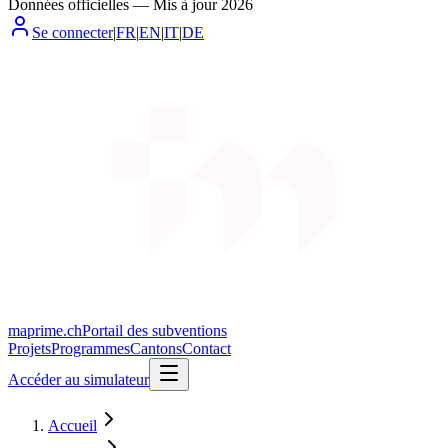
Données officielles
—
Mis à jour
2026
Se connecter
|
FR
|
EN
|
IT
|
DE
maprime.ch
Portail des subventions
Projets
Programmes
Cantons
Contact
Accéder au simulateur
Accueil