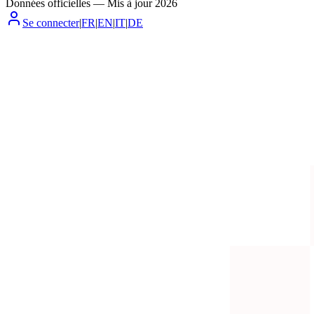
Données officielles
—
Mis à jour
2026
Se connecter
|
FR
|
EN
|
IT
|
DE