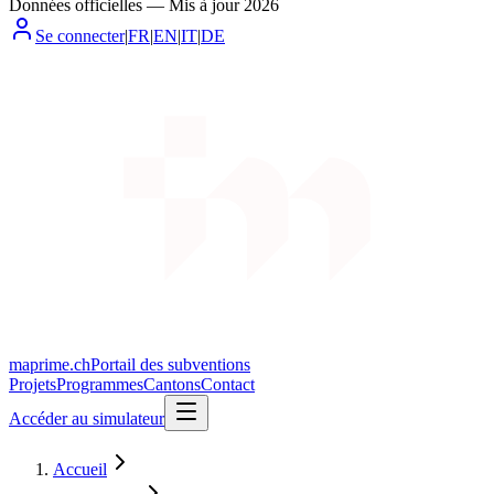
Données officielles
—
Mis à jour
2026
Se connecter
|
FR
|
EN
|
IT
|
DE
maprime.ch
Portail des subventions
Projets
Programmes
Cantons
Contact
Accéder au simulateur
Accueil