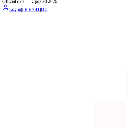
Official data
—
Updated
2026
Log in
|
FR
|
EN
|
IT
|
DE